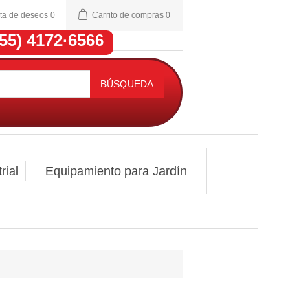
sta de deseos
0
Carrito de compras
0
(55) 4172·6566
BÚSQUEDA
rial
Equipamiento para Jardín