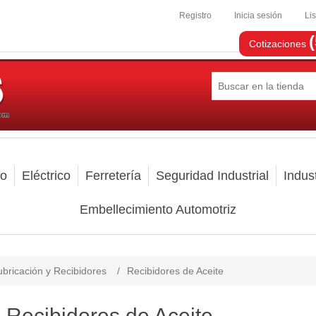
Registro
Inicia sesión
Li
Cotizaciones
mo
Eléctrico
Ferretería
Seguridad Industrial
Indust
Embellecimiento Automotriz
bricación y Recibidores
/
Recibidores de Aceite
Recibidores de Aceite