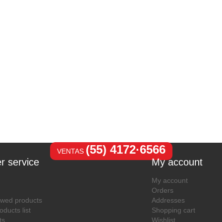
(55) 4172·6566
VENTAS
r service
My account
My account
Orders
ewed products
Addresses
ducts list
Shopping cart
ts
Wishlist