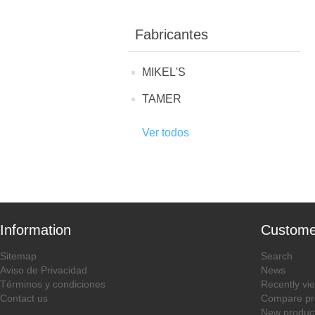
Fabricantes
MIKEL'S
TAMER
Ver todos
Information
Custome
Sitemap
Search
Aviso de Privacidad
News
Términos y condiciones
Recently vi
Contact us
Compare pro
New produc