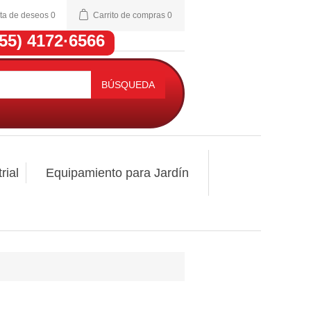
sta de deseos
0
Carrito de compras
0
(55) 4172·6566
BÚSQUEDA
rial
Equipamiento para Jardín